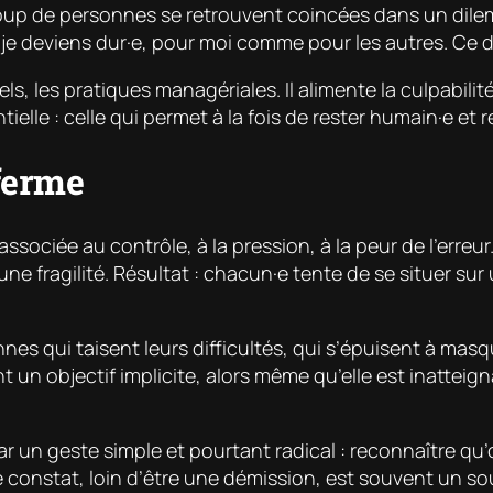
oup de personnes se retrouvent coincées dans un dilemme
e, je deviens dur·e, pour moi comme pour les autres. Ce 
els, les pratiques managériales. Il alimente la culpabili
elle : celle qui permet à la fois de rester humain·e et 
ferme
ociée au contrôle, à la pression, à la peur de l’erreur. 
e fragilité. Résultat : chacun·e tente de se situer sur 
s qui taisent leurs difficultés, qui s’épuisent à masque
un objectif implicite, alors même qu’elle est inatteignab
n geste simple et pourtant radical : reconnaître qu’o
e constat, loin d’être une démission, est souvent un sou