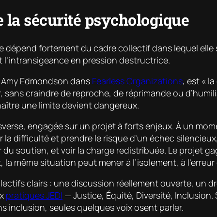
de la sécurité psychologique
lle dépend fortement du cadre collectif dans lequel elle
et l’intransigeance en pression destructrice.
par Amy Edmondson dans
Fearless Organizations
, est « 
, sans craindre de reproche, de réprimande ou d’humilia
aître une limite devient dangereux.
se, engagée sur un projet à forts enjeux. À un moment 
er la difficulté et prendre le risque d’un échec silenci
u soutien, et voir la charge redistribuée. Le projet gag
la même situation peut mener à l’isolement, à l’erreur c
ctifs clairs : une discussion réellement ouverte, un droi
ux
pratiques JEDI
— Justice, Équité, Diversité, Inclusion.
 inclusion, seules quelques voix osent parler.