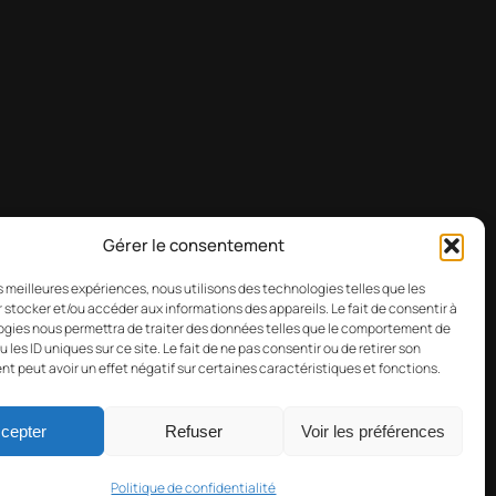
Gérer le consentement
les meilleures expériences, nous utilisons des technologies telles que les
Mastodo
LinkedI
 stocker et/ou accéder aux informations des appareils. Le fait de consentir à
gies nous permettra de traiter des données telles que le comportement de
 les ID uniques sur ce site. Le fait de ne pas consentir ou de retirer son
 peut avoir un effet négatif sur certaines caractéristiques et fonctions.
cepter
Refuser
Voir les préférences
Politique de confidentialité