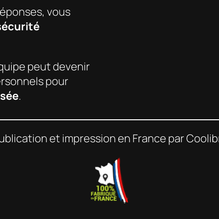
 réponses, vous
sécurité
uipe peut devenir
ersonnels pour
isée
.
ublication et impression en France par Coolibr