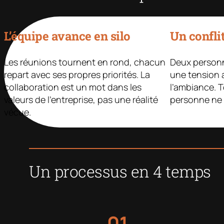
L’équipe avance en silo
Un conflit
Les réunions tournent en rond, chacun
Deux personn
repart avec ses propres priorités. La
une tension
collaboration est un mot dans les
l’ambiance. T
valeurs de l’entreprise, pas une réalité
personne ne 
vécue.
Un processus en 4 temps
01