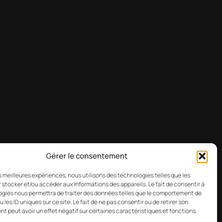
Gérer le consentement
les meilleures expériences, nous utilisons des technologies telles que les
Mastodo
LinkedI
 stocker et/ou accéder aux informations des appareils. Le fait de consentir à
gies nous permettra de traiter des données telles que le comportement de
 les ID uniques sur ce site. Le fait de ne pas consentir ou de retirer son
 peut avoir un effet négatif sur certaines caractéristiques et fonctions.