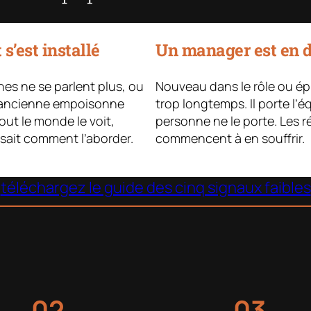
 s’est installé
Un manager est en di
es ne se parlent plus, ou
Nouveau dans le rôle ou ép
 ancienne empoisonne
trop longtemps. Il porte l’é
out le monde le voit,
personne ne le porte. Les r
sait comment l’aborder.
commencent à en souffrir.
téléchargez le guide des cinq signaux faibles
02
03