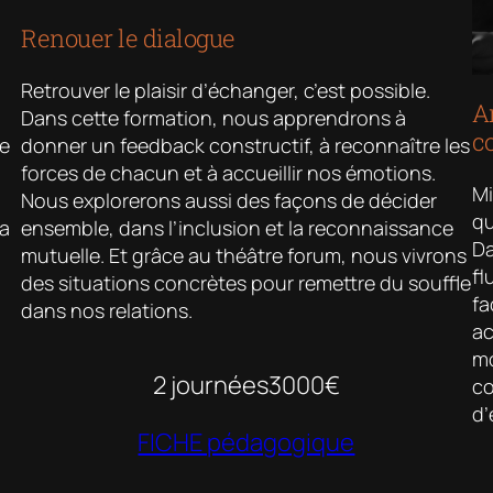
Renouer le dialogue
Retrouver le plaisir d’échanger, c’est possible.
Am
Dans cette formation, nous apprendrons à
c
le
donner un feedback constructif, à reconnaître les
forces de chacun et à accueillir nos émotions.
Mi
Nous explorerons aussi des façons de décider
qu
la
ensemble, dans l’inclusion et la reconnaissance
Da
mutuelle. Et grâce au théâtre forum, nous vivrons
fl
des situations concrètes pour remettre du souffle
fa
dans nos relations.
ac
mo
2 journées
3000€
co
d’
FICHE pédagogique