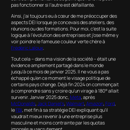
pas fonctionner si l’autre est défaillante.
Ainsi, j’ai toujours eu à cœur de me préoccuper des
aspects DEI lorsque je concevais des ateliers, des
réunions ou des formations. Pour moi, c’est la suite
logique à l’évolution des entreprises et j’ose même y
voir poindre le fameuse couleur verte chère à
Frédéric Laloux
.
Tout cela – dans ma vision de la société – était une
évidence amplement partagé dans le monde
jusqu’à ce mois de janvier 2025. Il ne vous a pas
échappé qu’en ce moment le visage politique de
certains pays change. Déjà fin 2024 on commençait
à comprendre sans y croire qu’un virage à 180° allait
survenir. Janvier 2025 donc,
Meta
, après
McDonald’s
,
Jack Daniel’s
,
Walmart
,
Amazon
,
Ford
,
le
FBI
, met fin à sa stratégie DEI expliquant qu’il
vaudrait mieux revenir à une entreprise plus
masculine et moins contrainte par les quotas
imposés au recrutement.