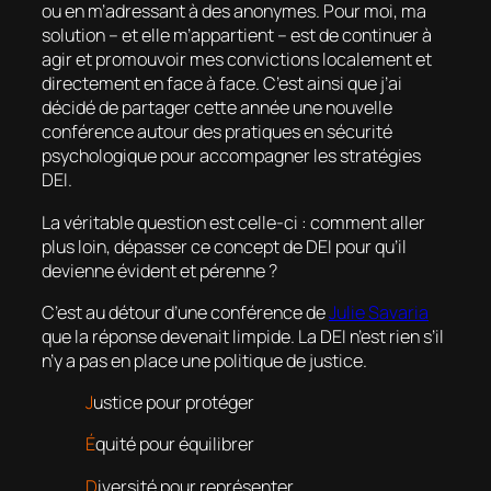
ou en m’adressant à des anonymes. Pour moi, ma
solution – et elle m’appartient – est de continuer à
agir et promouvoir mes convictions localement et
directement en face à face. C’est ainsi que j’ai
décidé de partager cette année une nouvelle
conférence autour des pratiques en sécurité
psychologique pour accompagner les stratégies
DEI.
La véritable question est celle-ci :
comment aller
plus loin, dépasser ce concept de DEI pour qu’il
devienne évident et pérenne ?
C’est au détour d’une conférence de
Julie Savaria
que la réponse devenait limpide. La DEI n’est rien s’il
n’y a pas en place une politique de justice.
J
ustice pour protéger
É
quité pour équilibrer
D
iversité pour représenter