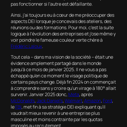
pas fonctionner si l’autre est défaillante.
Ainsi, j’ai toujours eu à cœur de me préoccuper des
aspects DEI lorsque je concevais des ateliers, des
réunions ou des formations. Pour moi, c’est la suite
logique à l’évolution des entreprises et j’ose même y
voir poindre le fameuse couleur verte chère à
Frédéric Laloux
.
Tout cela – dans ma vision de la société – était une
évidence amplement partagé dans le monde
jusqu’à ce mois de janvier 2025. Il ne vous a pas
échappé qu’en ce moment le visage politique de
certains pays change. Déjà fin 2024 on commençait
à comprendre sans y croire qu’un virage à 180° allait
survenir. Janvier 2025 donc,
Meta
, après
McDonald’s
,
Jack Daniel’s
,
Walmart
,
Amazon
,
Ford
,
le
FBI
, met fin à sa stratégie DEI expliquant qu’il
vaudrait mieux revenir à une entreprise plus
masculine et moins contrainte par les quotas
imposés au recrutement.